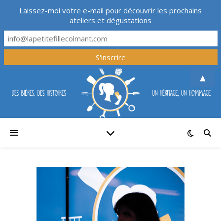
Laissez-moi votre e-mail pour découvrir les prochains
ateliers et dégustations
▲