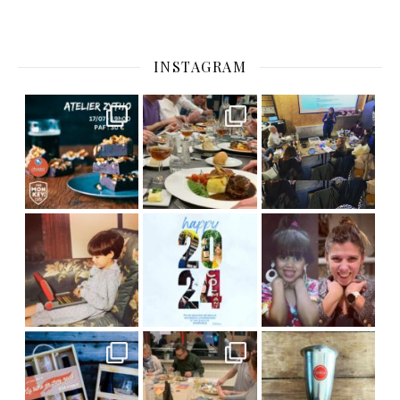
INSTAGRAM
C’est déjà mercredi !
Viens
, du beau
Et tou
,
Nous avons clôturé le modu
] Pendant
] Ce week-end marque