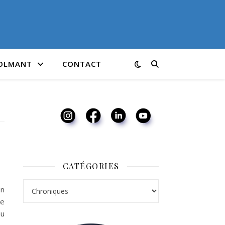
COLMANT
CONTACT
CATÉGORIES
Catégories
en
le
au