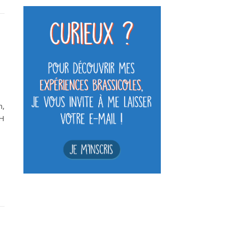
n,
GH