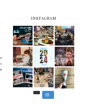
INSTAGRAM
C’est déjà mercredi !
Viens
, du beau
Et tou
,
en
ec
se
Nous avons clôturé le modu
] Pendant
] Ce week-end marque