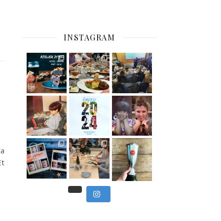
INSTAGRAM
C’est déjà mercredi !
Viens
, du beau
Et tou
,
Nous avons clôturé le modu
la
] Pendant
] Ce week-end marque
Et