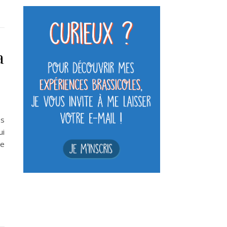
a
es
ui
de