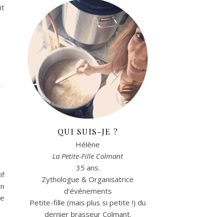
it
QUI SUIS-JE ?
Hélène
La Petite-Fille Colmant
35 ans.
if
Zythologue & Organisatrice
Un
d’événements
me
Petite-fille (mais plus si petite !) du
dernier brasseur Colmant.