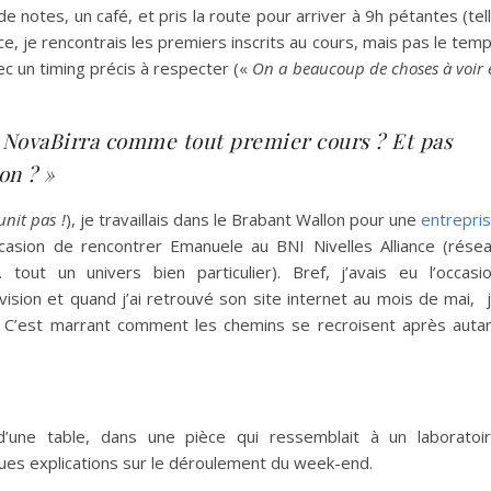
 notes, un café, et pris la route pour arriver à 9h pétantes (tel
ce, je rencontrais les premiers inscrits au cours, mais pas le tem
ec un timing précis à respecter («
On a beaucoup de choses à voir 
i NovaBirra comme tout premier cours ? Et pas
on ? »
unit pas !
), je travaillais dans le Brabant Wallon pour une
entrepri
ccasion de rencontrer Emanuele au BNI Nivelles Alliance (rése
out un univers bien particulier). Bref, j’avais eu l’occasi
vision et quand j’ai retrouvé son site internet au mois de mai, 
. C’est marrant comment les chemins se recroisent après auta
une table, dans une pièce qui ressemblait à un laboratoi
ques explications sur le déroulement du week-end.