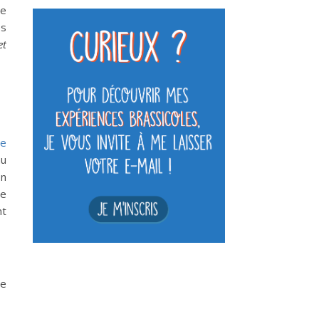
le
ps
et
se
au
on
je
nt
re