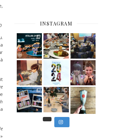
e,
INSTAGRAM
30
u.
C’est déjà mercredi !
la
Viens
ur
 à
, du beau
Et tou
,
it
ge
Nous avons clôturé le modu
re
] Pendant
] Ce week-end marque
uh
la
de
»