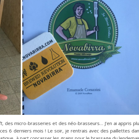
ft
, des micro-brasseries et des néo-brasseurs… J’en ai appris pl
ces 6 derniers mois ! Le soir, je rentrais avec des paillettes da
ratique, à part concasser les grains pour le brassage du lendemai