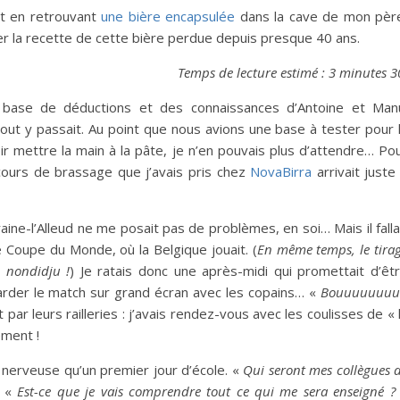
t en retrouvant
une bière encapsulée
dans la cave de mon pèr
er la recette de cette bière perdue depuis presque 40 ans.
Temps de lecture estimé : 3 minutes 
 base de déductions et des connaissances d’Antoine et Man
out y passait. Au point que nous avions une base à tester pour 
oir mettre la main à la pâte, je n’en pouvais plus d’attendre… Po
cours de brassage que j’avais pris chez
NovaBirra
arrivait juste
aine-l’Alleud ne me posait pas de problèmes, en soi… Mais il falla
oupe du Monde, où la Belgique jouait. (
En même temps, le tira
, nondidju !
) Je ratais donc une après-midi qui promettait d’êt
egarder le match sur grand écran avec les copains… «
Bouuuuuuu
par leurs railleries : j’avais rendez-vous avec les coulisses de « 
ement !
 nerveuse qu’un premier jour d’école. «
Qui seront mes collègues 
 «
Est-ce que je vais comprendre tout ce qui me sera enseigné ?