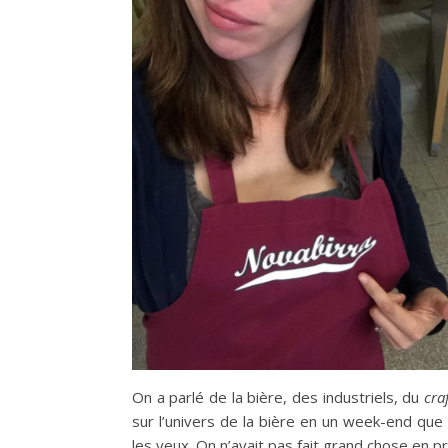
On a parlé de la bière, des industriels, du
cra
sur l’univers de la bière en un week-end que 
les yeux. On n’avait pas fait grand chose en p