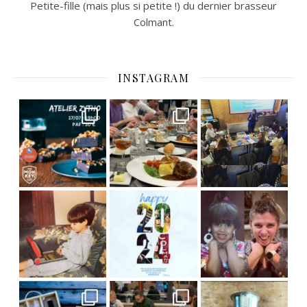
Petite-fille (mais plus si petite !) du dernier brasseur
Colmant.
INSTAGRAM
C’est déjà mercredi !
Viens
, du beau
Et tou
,
Nous avons clôturé le modu
] Pendant