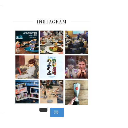
INSTAGRAM
C’est déjà mercredi !
Viens
, du beau
Et tou
,
Nous avons clôturé le modu
] Pendant
] Ce week-end marque