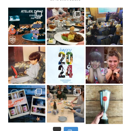
C’est déjà mercredi !
Viens
, du beau
Et tou
,
Nous avons clôturé le modu
] Pendant
] Ce week-end marque