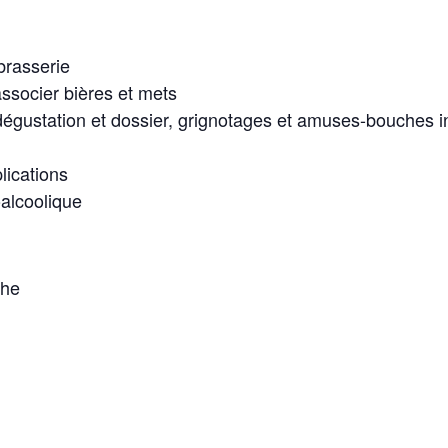
 brasserie
d’associer bières et mets
égustation et dossier, grignotages et amuses-bouches in
lications
oalcoolique
che