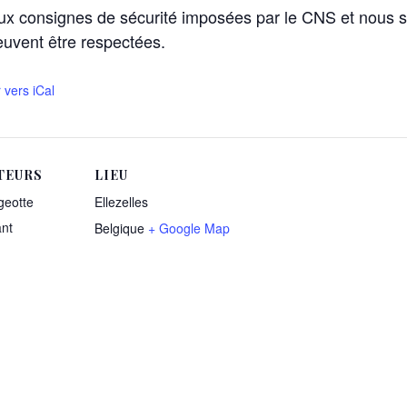
aux consignes de sécurité imposées par le CNS et nous se
euvent être respectées.
 vers iCal
TEURS
LIEU
eotte
Ellezelles
nt
Belgique
+ Google Map