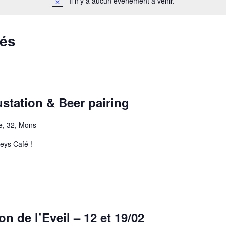
Il n’y a aucun évènement à venir.
sés
ustation & Beer pairing
e, 32, Mons
eys Café !
on de l’Eveil – 12 et 19/02