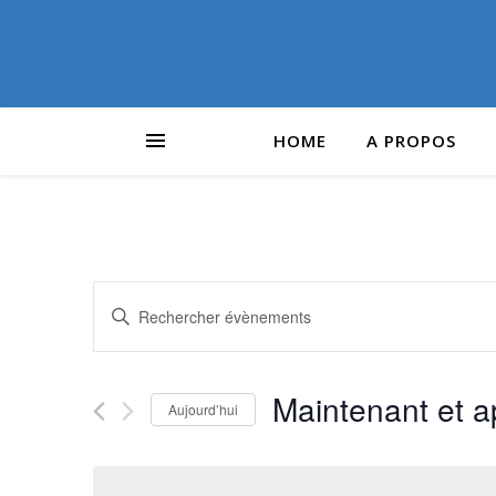
HOME
A PROPOS
Recherche
Saisir
mot-
et
clé.
Rechercher
Maintenant et a
navigation
Aujourd’hui
Évènements
par
Sélectionnez
de
mot-
une
clé.