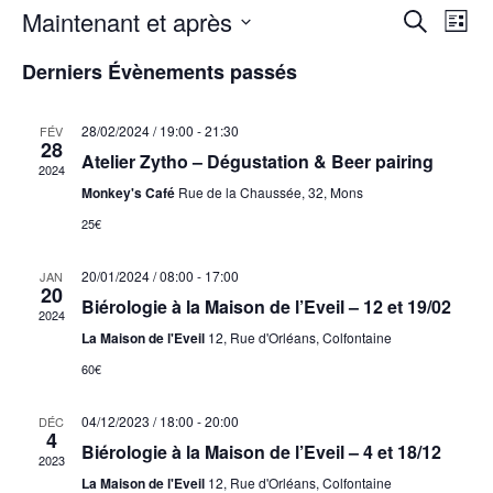
Maintenant et après
Rech
Na
Recherche
Liste
Sélectionnez
de
Derniers Évènements passés
et
une
vu
date.
navig
28/02/2024 / 19:00
-
21:30
FÉV
28
év
Atelier Zytho – Dégustation & Beer pairing
2024
de
Monkey's Café
Rue de la Chaussée, 32, Mons
25€
vues
20/01/2024 / 08:00
-
17:00
JAN
Évèn
20
Biérologie à la Maison de l’Eveil – 12 et 19/02
2024
La Maison de l'Eveil
12, Rue d'Orléans, Colfontaine
60€
04/12/2023 / 18:00
-
20:00
DÉC
4
Biérologie à la Maison de l’Eveil – 4 et 18/12
2023
La Maison de l'Eveil
12, Rue d'Orléans, Colfontaine