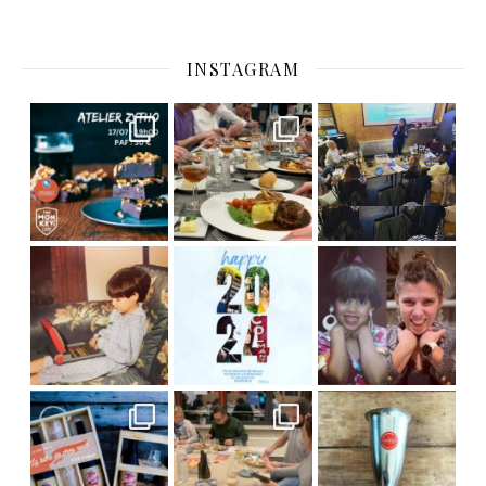
INSTAGRAM
C’est déjà mercredi !
Viens
, du beau
Et tou
,
Nous avons clôturé le modu
] Pendant
] Ce week-end marque