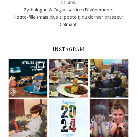
35 ans.
Zythologue & Organisatrice d’événements
Petite-fille (mais plus si petite !) du dernier brasseur
Colmant.
INSTAGRAM
C’est déjà mercredi !
Viens
, du beau
Et tou
,