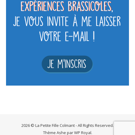
2026 © La Petite Fille Colmant - All Rights Reserved.
Thème Ashe par
WP Royal
.