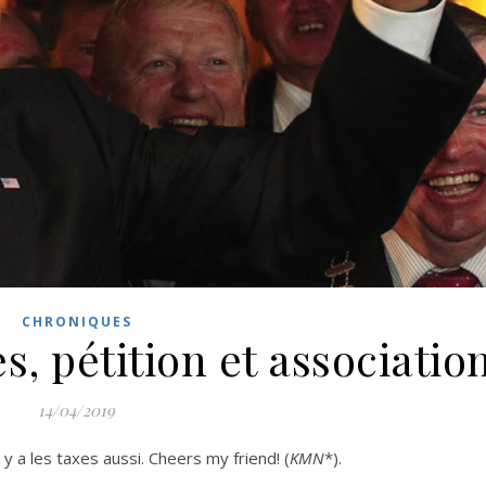
CHRONIQUES
s, pétition et associatio
14/04/2019
l y a les taxes aussi. Cheers my friend! (
KMN
*).