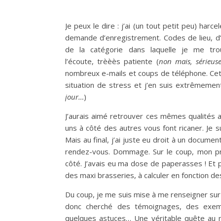
Je peux le dire : j’ai (un tout petit peu) harc
demande d’enregistrement. Codes de lieu, d’a
de la catégorie dans laquelle je me tro
l’écoute, trèèès patiente (
non mais, sérieus
nombreux e-mails et coups de téléphone. Ce
situation de stress et j’en suis extrêmemen
jour…
)
J’aurais aimé retrouver ces mêmes qualités 
uns à côté des autres vous font ricaner. Je s
Mais au final, j’ai juste eu droit à un docume
rendez-vous. Dommage. Sur le coup, mon p
côté. J’avais eu ma dose de paperasses ! Et
des maxi brasseries, à calculer en fonction de
Du coup, je me suis mise à me renseigner sur
donc cherché des témoignages, des exemp
quelques astuces… Une véritable quête au m