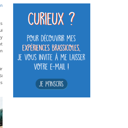
on
es
ui
 y
nt
un
ir
Si
es