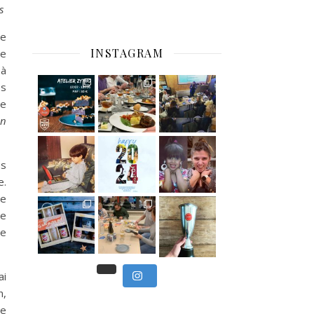
es
de
INSTAGRAM
ée
 à
C’est déjà mercredi !
es
ne
Viens
un
, du beau
Et tou
,
es
e.
de
Nous avons clôturé le modu
de
] Pendant
] Ce week-end marque
ue
ai
n,
le