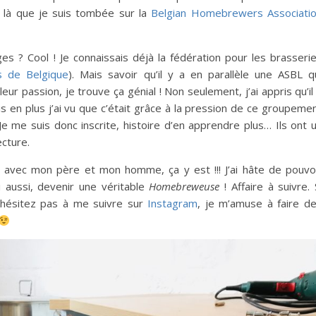
t là que je suis tombée sur la
Belgian Homebrewers Associati
s ? Cool ! Je connaissais déjà la fédération pour les brasseri
s de Belgique
). Mais savoir qu’il y a en parallèle une ASBL q
ur passion, je trouve ça génial ! Non seulement, j’ai appris qu’il
is en plus j’ai vu que c’était grâce à la pression de ce groupeme
 Je me suis donc inscrite, histoire d’en apprendre plus… Ils ont 
ecture.
ve avec mon père et mon homme, ça y est !!! J’ai hâte de pouvo
 aussi, devenir une véritable
Homebreweuse
! Affaire à suivre. 
n’hésitez pas à me suivre sur
Instagram
, je m’amuse à faire d