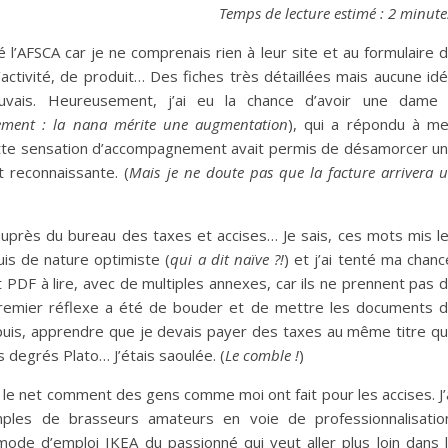
Temps de lecture estimé : 2 minut
elé l’AFSCA car je ne comprenais rien à leur site et au formulaire 
ctivité, de produit… Des fiches très détaillées mais aucune id
uvais. Heureusement, j’ai eu la chance d’avoir une dame
ement : la nana mérite une augmentation
), qui a répondu à m
tte sensation d’accompagnement avait permis de désamorcer u
t reconnaissante. (
Mais je ne doute pas que la facture arrivera 
auprès du bureau des taxes et accises… Je sais, ces mots mis l
uis de nature optimiste (
qui a dit naïve ?!
) et j’ai tenté ma chanc
nt PDF à lire, avec de multiples annexes, car ils ne prennent pas 
remier réflexe a été de bouder et de mettre les documents 
 puis, apprendre que je devais payer des taxes au même titre q
s degrés Plato… J’étais saoulée. (
Le comble !
)
 le net comment des gens comme moi ont fait pour les accises. J’
les de brasseurs amateurs en voie de professionnalisatio
ode d’emploi IKEA du passionné qui veut aller plus loin dans 