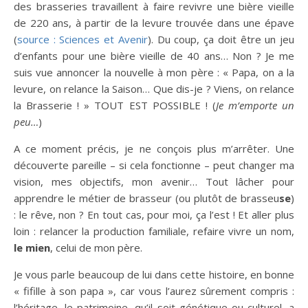
des brasseries travaillent à faire revivre une bière vieille
de 220 ans, à partir de la levure trouvée dans une épave
(
source : Sciences et Avenir
). Du coup, ça doit être un jeu
d’enfants pour une bière vieille de 40 ans… Non ? Je me
suis vue annoncer la nouvelle à mon père : « Papa, on a la
levure, on relance la Saison… Que dis-je ? Viens, on relance
la Brasserie ! » TOUT EST POSSIBLE ! (
Je m’emporte un
peu…
)
A ce moment précis, je ne conçois plus m’arrêter. Une
découverte pareille – si cela fonctionne – peut changer ma
vision, mes objectifs, mon avenir… Tout lâcher pour
apprendre le métier de brasseur (ou plutôt de brasseu
se
)
: le rêve, non ? En tout cas, pour moi, ça l’est ! Et aller plus
loin : relancer la production familiale, refaire vivre un nom,
le mien
, celui de mon père.
Je vous parle beaucoup de lui dans cette histoire, en bonne
« fifille à son papa », car vous l’aurez sûrement compris :
l’héritage, le patrimoine, qu’il soit génétique ou culturel, a