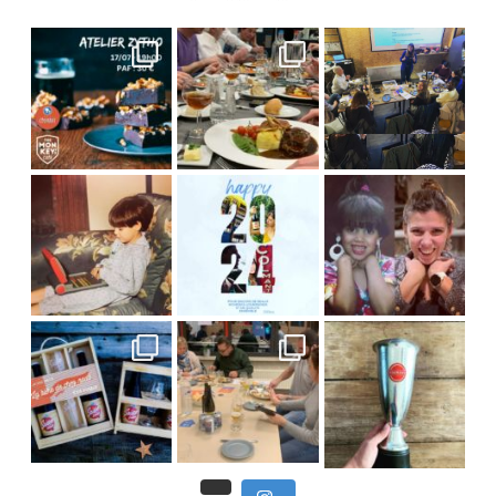
C’est déjà mercredi !
Viens
, du beau
Et tou
,
Nous avons clôturé le modu
] Pendant
] Ce week-end marque