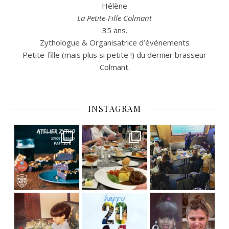
Hélène
La Petite-Fille Colmant
35 ans.
Zythologue & Organisatrice d’événements
Petite-fille (mais plus si petite !) du dernier brasseur
Colmant.
INSTAGRAM
C’est déjà mercredi !
Viens
, du beau
Et tou
,