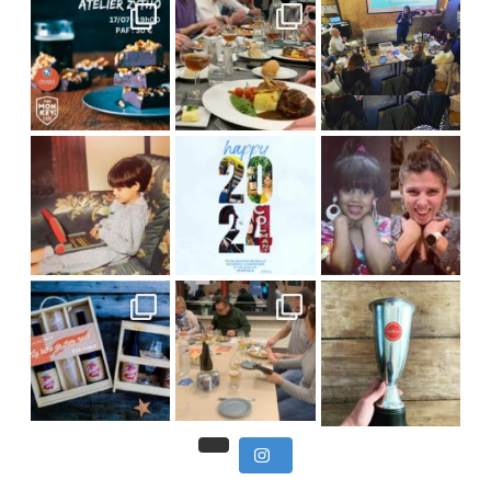
C’est déjà mercredi !
Viens
, du beau
Et tou
,
Nous avons clôturé le modu
] Pendant
] Ce week-end marque