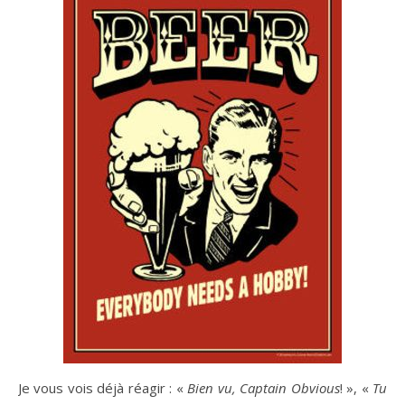
Je vous vois déjà réagir : «
Bien vu, Captain Obvious
! », «
Tu