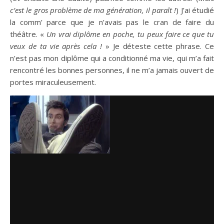
c’est le gros problème de ma génération, il paraît !
) J’ai étudié
la comm’ parce que je n’avais pas le cran de faire du
théâtre. «
Un vrai diplôme en poche, tu peux faire ce que tu
veux de ta vie après cela !
» Je déteste cette phrase. Ce
n’est pas mon diplôme qui a conditionné ma vie, qui m’a fait
rencontré les bonnes personnes, il ne m’a jamais ouvert de
portes miraculeusement.