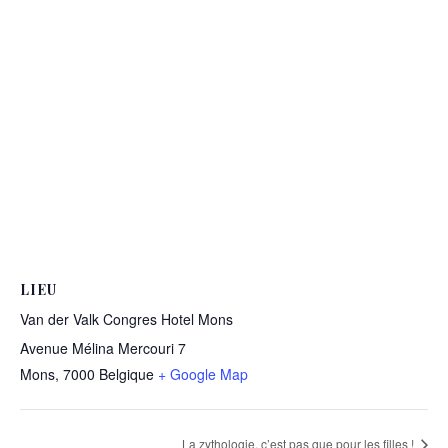
LIEU
Van der Valk Congres Hotel Mons
Avenue Mélina Mercouri 7
Mons
,
7000
Belgique
+ Google Map
La zythologie, c’est pas que pour les filles !