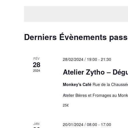
Sélectionnez
de
mot-
une
clé.
date.
vues
Évènements
Derniers Évènements pas
FÉV
28/02/2024 / 19:00
-
21:30
28
Atelier Zytho – Dég
2024
Monkey's Café
Rue de la Chaussé
Atelier Bières et Fromages au Monk
25€
JAN
20/01/2024 / 08:00
-
17:00