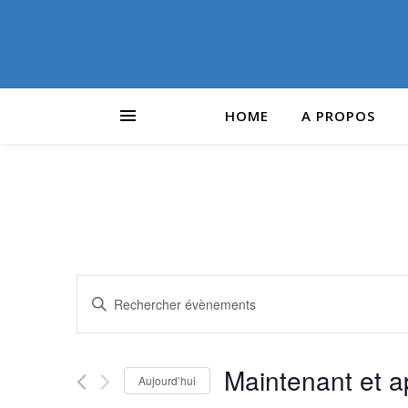
HOME
A PROPOS
Recherche
Saisir
mot-
et
clé.
Rechercher
Maintenant et a
navigation
Aujourd’hui
Évènements
par