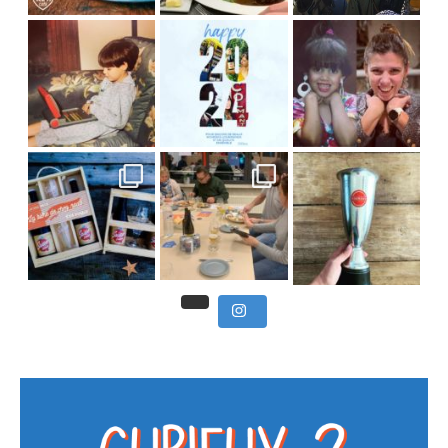
, du beau
Et tou
,
Nous avons clôturé le modu
] Pendant
] Ce week-end marque