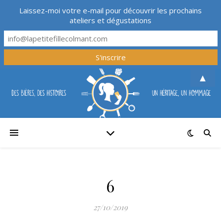
Laissez-moi votre e-mail pour découvrir les prochains
ateliers et dégustations
▲
6
27/10/2019