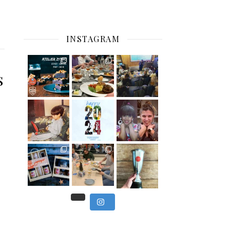
INSTAGRAM
C’est déjà mercredi !
s
Viens
, du beau
Et tou
,
Nous avons clôturé le modu
] Pendant
] Ce week-end marque