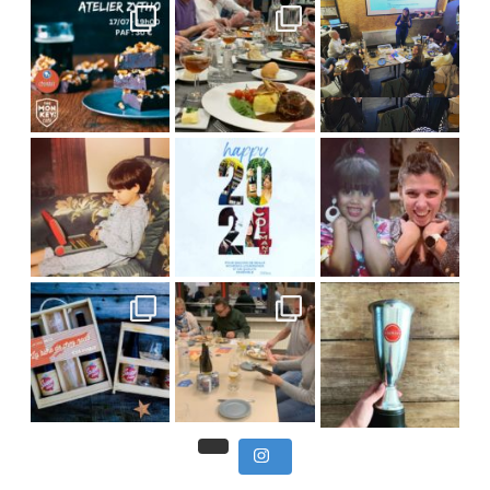
C’est déjà mercredi !
Viens
, du beau
Et tou
,
Nous avons clôturé le modu
] Pendant
] Ce week-end marque