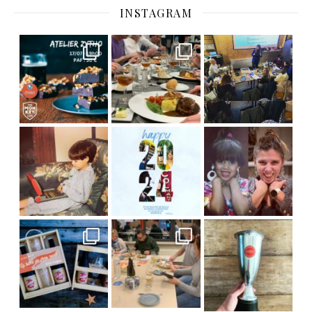
INSTAGRAM
C’est déjà mercredi !
Viens
, du beau
Et tou
,
Nous avons clôturé le modu
] Pendant
] Ce week-end marque