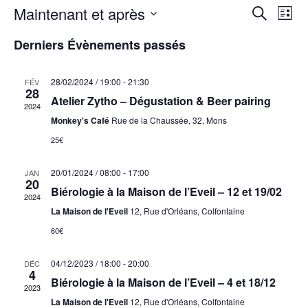
Maintenant et après
Rech
Na
Recherche
Liste
Sélectionnez
de
Derniers Évènements passés
et
une
vu
date.
navig
28/02/2024 / 19:00
-
21:30
FÉV
28
év
Atelier Zytho – Dégustation & Beer pairing
2024
de
Monkey's Café
Rue de la Chaussée, 32, Mons
25€
vues
20/01/2024 / 08:00
-
17:00
JAN
Évèn
20
Biérologie à la Maison de l’Eveil – 12 et 19/02
2024
La Maison de l'Eveil
12, Rue d'Orléans, Colfontaine
60€
04/12/2023 / 18:00
-
20:00
DÉC
4
Biérologie à la Maison de l’Eveil – 4 et 18/12
2023
La Maison de l'Eveil
12, Rue d'Orléans, Colfontaine