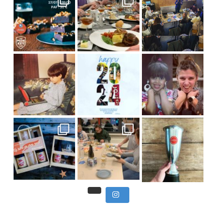
Viens
, du beau
Et tou
,
Nous avons clôturé le modu
] Pendant
] Ce week-end marque