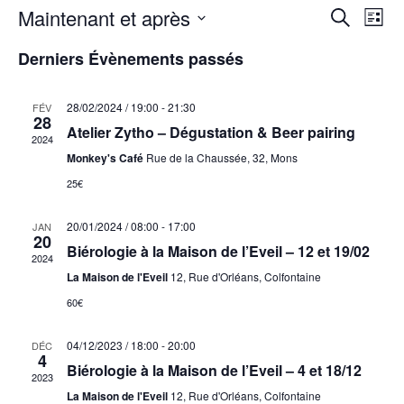
Maintenant et après
Rech
Na
Recherche
Liste
Sélectionnez
de
Derniers Évènements passés
et
une
vu
date.
navig
28/02/2024 / 19:00
-
21:30
FÉV
28
év
Atelier Zytho – Dégustation & Beer pairing
2024
de
Monkey's Café
Rue de la Chaussée, 32, Mons
25€
vues
20/01/2024 / 08:00
-
17:00
JAN
Évèn
20
Biérologie à la Maison de l’Eveil – 12 et 19/02
2024
La Maison de l'Eveil
12, Rue d'Orléans, Colfontaine
60€
04/12/2023 / 18:00
-
20:00
DÉC
4
Biérologie à la Maison de l’Eveil – 4 et 18/12
2023
La Maison de l'Eveil
12, Rue d'Orléans, Colfontaine