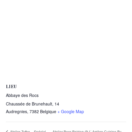
LIEU
Abbaye des Rocs
Chaussée de Brunehault, 14
Audregnies
,
7382
Belgique
+ Google Map
Atelier Zytho – Spécial
Atelier Beer Pairing @ L’ Arrière Cuisine By