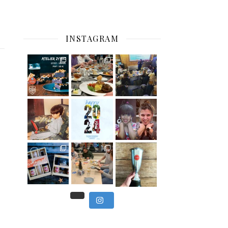
INSTAGRAM
C’est déjà mercredi !
Viens
, du beau
Et tou
,
Nous avons clôturé le modu
] Pendant
] Ce week-end marque